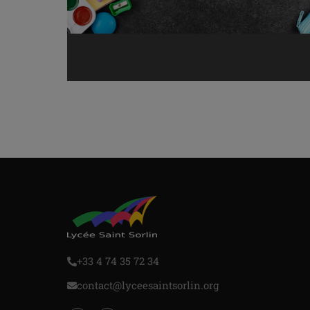
+33 4 74 35 72 34
contact@lyceesaintsorlin.org