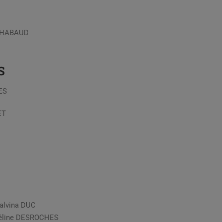
 CHABAUD
S
ES
ET
alvina DUC
éline DESROCHES