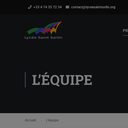
+33 4 74 35 72 34
contact@lyceesaintsorlin.org
PR
L’ÉQUIPE
Accueil
L’équipe