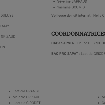
Séverine BARRAUD
Yasmine GOUMID
e DULUYE
Veilleuse de nuit internat
: Nelly
e LAMY
COORDONNATRICE
e GRIZAUD
CAPa SAPVER
: Céline DESROCH
CON
BAC PRO SAPAT
: Laetitia GIROD
Laëticia GRANGE
Mélanie GRIZAUD
M
Laetitia GIRODET
C