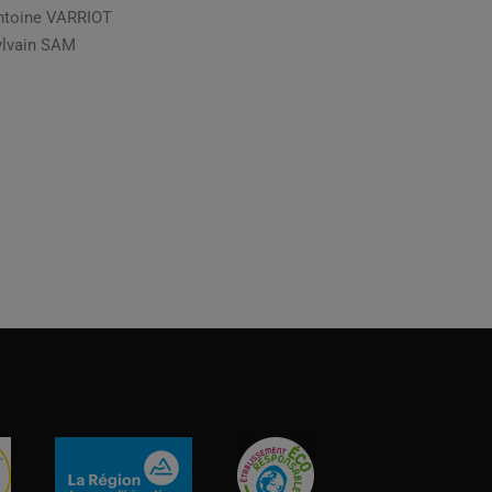
ntoine VARRIOT
ylvain SAM