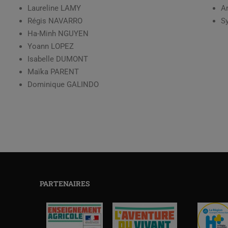
Laureline LAMY
A
Régis NAVARRO
S
Ha-Minh NGUYEN
Yoann LOPEZ
Isabelle DUMONT
Maïka PARENT
Dominique GALINDO
PARTENAIRES