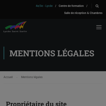
4e/3e - Lycée
/
Centre de formation
/
Salle de réception & Chambres
MENTIONS LÉGALES
Accueil
Mentions légales
Propriétaire du site