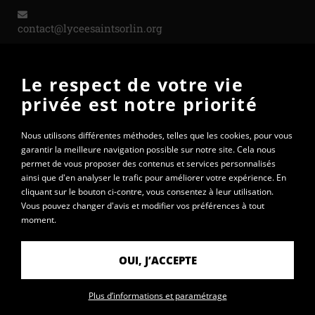
contact@lyceesaintsorlin.org
Le respect de votre vie
PARTENAIRES
privée est notre priorité
Nous utilisons différentes méthodes, telles que les cookies, pour vous
garantir la meilleure navigation possible sur notre site. Cela nous
permet de vous proposer des contenus et services personnalisés
ainsi que d'en analyser le trafic pour améliorer votre expérience. En
cliquant sur le bouton ci-contre, vous consentez à leur utilisation.
Vous pouvez changer d'avis et modifier vos préférences à tout
moment.
OUI, J’ACCEPTE
© 2020 - Lycée Saint-Sorlin
Plus d’informations et paramétrage
Mentions légales
Données personnelles
Plan du site
Contact