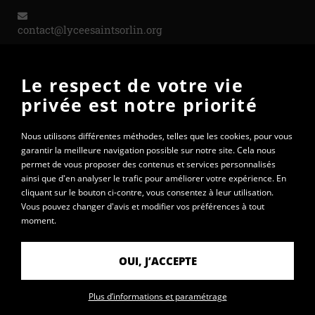
contact@lyceesaintsorlin.org
Le respect de votre vie
PARTENAIRES
privée est notre priorité
Nous utilisons différentes méthodes, telles que les cookies, pour vous
garantir la meilleure navigation possible sur notre site. Cela nous
permet de vous proposer des contenus et services personnalisés
ainsi que d'en analyser le trafic pour améliorer votre expérience. En
cliquant sur le bouton ci-contre, vous consentez à leur utilisation.
Vous pouvez changer d'avis et modifier vos préférences à tout
moment.
OUI, J’ACCEPTE
© 2020 - Lycée Saint-Sorlin
Plus d’informations et paramétrage
Mentions légales
Données personnelles
Plan du site
Contact