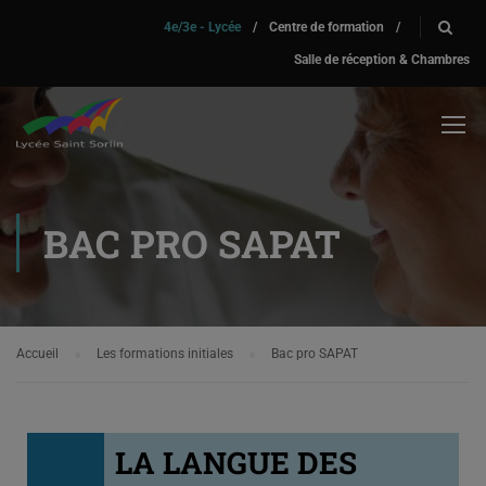
4e/3e - Lycée
/
Centre de formation
/
Salle de réception & Chambres
BAC PRO SAPAT
Accueil
Les formations initiales
Bac pro SAPAT
LA LANGUE DES