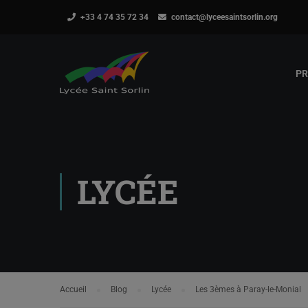
+33 4 74 35 72 34
contact@lyceesaintsorlin.org
PR
LYCÉE
Accueil
Blog
Lycée
Les 3èmes à Paray-le-Monial